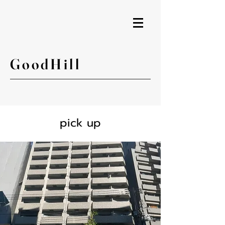
GoodHill
pick up