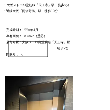
・
大阪メトロ御堂筋線「天王寺」駅 徒歩9分
・近鉄大阪「阿倍野橋」駅 徒歩10分
​完成時期：1996年4月
専有面積：18.08㎡（壁芯）
最寄り駅：大阪メトロ御堂筋線「天王寺」駅
徒歩9分
間取り：1K