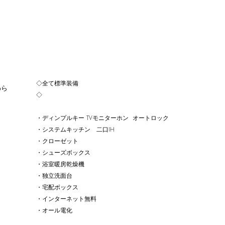
◇全て標準装備
わら
◇
・ディンプルキー TVモニターホン オートロック
・システムキッチン 二口IH
・クローゼット
・シューズボックス
・浴室暖房乾燥機
・独立洗面台
・宅配ボックス
・インターネット無料
​・オール電化